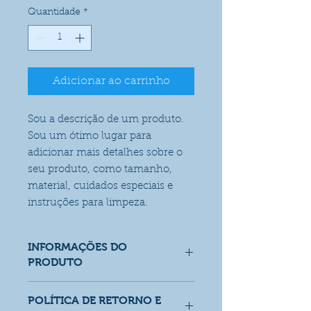
Quantidade
*
Adicionar ao carrinho
Sou a descrição de um produto. 
Sou um ótimo lugar para 
adicionar mais detalhes sobre o 
seu produto, como tamanho, 
material, cuidados especiais e 
instruções para limpeza.
INFORMAÇÕES DO
PRODUTO
Sou um detalhe do produto. Sou
POLÍTICA DE RETORNO E
um ótimo lugar para adicionar mais