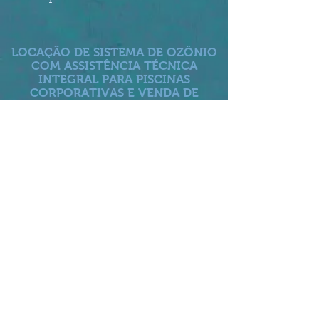
LOCAÇÃO DE SISTEMA DE OZÔNIO
COM ASSISTÊNCIA TÉCNICA
INTEGRAL PARA PISCINAS
CORPORATIVAS E VENDA DE
GERADOR DE OZÔNIO PARA
AMBIENTES
CLIQUE AQUI E SOLICITE UM ORÇAMENTO
Ou fale conosco:
(47)3237-8487
Bem Vindo