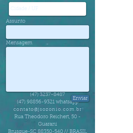
Assunto
Mensagem
Entre em Contato!
(47) 3237-8487
Enviar
(47) 98856-9321
whatsapp
contato@jsozonio.com.br
Rua Theodoro Reichert, 50 -
Guarani
Brusque-SC
88350-540
// BRASIL